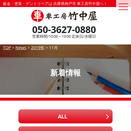
鈑金・塗装・デントリペアは 兵庫県神戸市 車工房竹中屋へ！
togg
navi
050-3627-0880
営業時間/10:00～19:00 定休日/水曜日
TOP
>
News
>
2019年
>
11月
新着情報
ALL