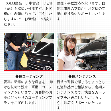
（OEM製品）、中古品（リビル
修理・事故対応を承ります。自
ト品）も取扱い可能です。お客
動車修理のプロが、お客様の立
様のご希望に沿ってお応えいた
場に寄り添いサポートいたしま
しますので、お気軽にご相談く
す！
ださい。
各種コーティング
各種メンテナンス
愛車に新車のような輝きを！ 確
日常の運転で感じるちょっとし
かな技術で洗車・研磨・コーテ
た違和感のご相談から、定期メ
ィングを行います。お客様のお
ンテナンスまで、快適なカーラ
⾞にぴったりのコーティングプ
イフをお過ごしいただけるよ
ランをご案内します。
う、幅広くサポートいたしま
す！